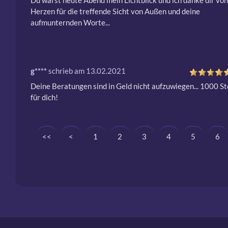
Du warst heute Abend mein Lichtblick und ich danke dir von 
Herzen für die treffende Sicht von Außen und deine 
aufmunternden Worte...
g****
schrieb am 13.02.2021
Deine Beratungen sind in Geld nicht aufzuwiegen... 1000 St
für dich!
<<
<
1
2
3
4
5
6