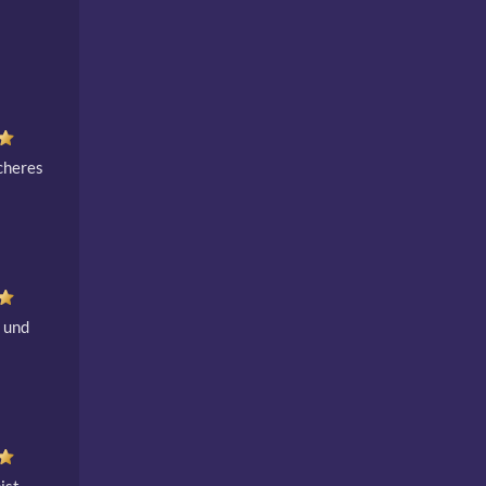
cheres 
 und 