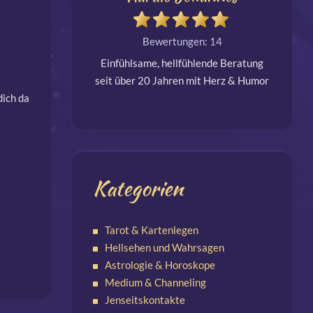
L
Bewertungen: 14
Einfühlsame, hellfühlende Beratung
seit über 20 Jahren mit Herz & Humor
💗 🔮 
dich da
für alle DEINE Belange. Ich freue mich
Bekann
auf DICH und DANKE für das
Engeln W
Vertrauen! Energetisches Coaching
wir alles
möglich
Kategorien
Tarot & Kartenlegen
Hellsehen und Wahrsagen
Astrologie & Horoskope
Medium & Channeling
Jenseitskontakte