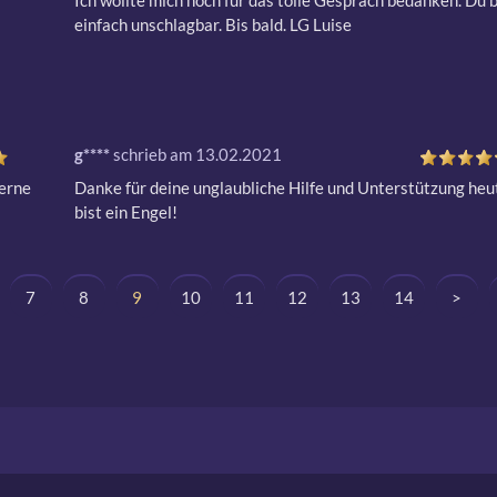
Ich wollte mich noch für das tolle Gespräch bedanken. Du bi
einfach unschlagbar. Bis bald. LG Luise
g****
schrieb am 13.02.2021
erne 
Danke für deine unglaubliche Hilfe und Unterstützung heute
bist ein Engel!
7
8
9
10
11
12
13
14
>