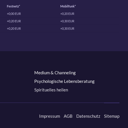
Festnetz*
Mobilfunk*
+0,00 EUR
+0,20 EUR
+0,20 EUR
+0,30 EUR
+0,20 EUR
+0,30 EUR
Medium & Channeling
Psychologische Lebensberatung
Spirituelles heilen
Impressum
AGB
Datenschutz
Sitemap