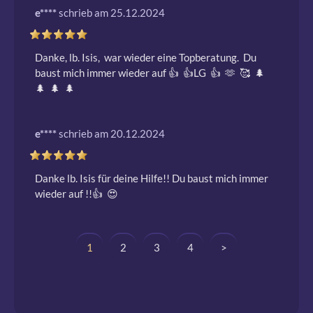
e****
schrieb am 25.12.2024
Danke, lb. Isis,  war wieder eine Topberatung.  Du 
baust mich immer wieder auf 👍  👍LG  👍  🫶  🥰  🌲  
🌲  🌲  🌲 
e****
schrieb am 20.12.2024
Danke lb. Isis für deine Hilfe!! Du baust mich immer 
wieder auf !!👍  😍 
1
2
3
4
>