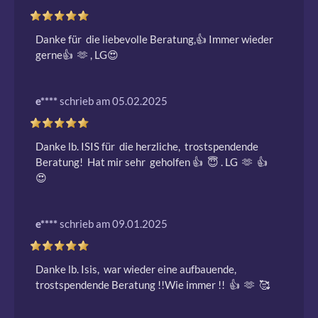
Danke für  die liebevolle Beratung,👍 Immer wieder 
gerne👍  🫶 , LG😍 
e****
schrieb am 05.02.2025
Danke lb. ISIS für  die herzliche,  trostspendende 
Beratung!  Hat mir sehr  geholfen 👍  😇 . LG  🫶  👍  
😍 
e****
schrieb am 09.01.2025
Danke lb. Isis,  war wieder eine aufbauende, 
trostspendende Beratung !!Wie immer !!  👍  🫶  🥰 