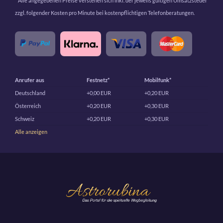
* Alle angegebenen Preise verstehen sich inkl. der jeweils gültigen Umsatzsteuer
zzgl. folgender Kosten pro Minute bei kostenpflichtigen Telefonberatungen.
Anrufer aus
Festnetz*
Mobilfunk*
Deutschland
+0,00 EUR
+0,20 EUR
Österreich
+0,20 EUR
+0,30 EUR
Schweiz
+0,20 EUR
+0,30 EUR
Alle anzeigen