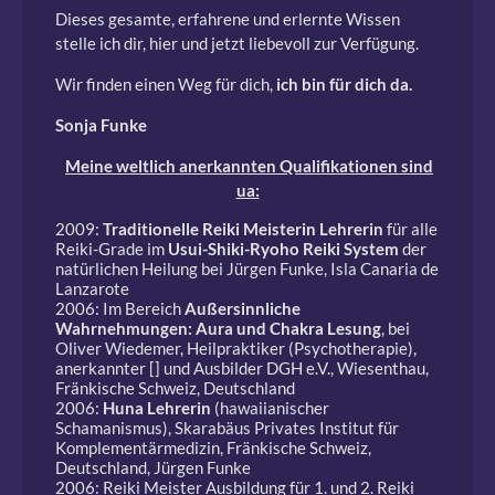
Dieses gesamte, erfahrene und erlernte Wissen
stelle ich dir, hier und jetzt liebevoll zur Verfügung.
Wir finden einen Weg für dich,
ich
bin für dich da.
Sonja Funke
Meine weltlich anerkannten Qualifikationen sind
ua:
2009:
Traditionelle
Reiki Meisterin Lehrerin
für alle
Reiki-Grade im
Usui-Shiki-Ryoho Reiki System
der
natürlichen Heilung bei Jürgen Funke, Isla Canaria de
Lanzarote
2006: Im Bereich
Außersinnliche
Wahrnehmungen: Aura und Chakra Lesung
, bei
Oliver Wiedemer, Heilpraktiker (Psychotherapie),
anerkannter [] und Ausbilder DGH e.V., Wiesenthau,
Fränkische Schweiz, Deutschland
2006:
Huna Lehrerin
(hawaiianischer
Schamanismus), Skarabäus Privates Institut für
Komplementärmedizin, Fränkische Schweiz,
Deutschland, Jürgen Funke
2006: Reiki Meister Ausbildung für 1. und 2. Reiki