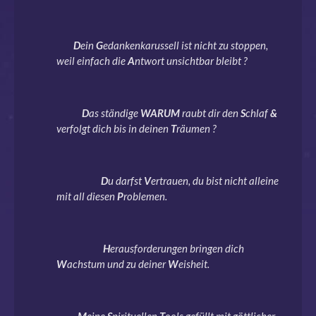
D
ein
G
edankenkarussell ist nicht zu stoppen,
weil einfach die
A
ntwort unsichtbar bleibt ?
D
as ständige
WARUM
raubt dir den
S
chlaf
&
verfolgt dich bis in deinen
T
räumen ?
D
u darfst
V
ertrauen, du bist nicht alleine
mit all diesen
P
roblemen.
H
erausforderungen bringen dich
W
achstum und zu deiner
W
eisheit.