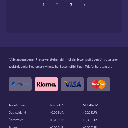
1
2
3
>
* Alle angegebenen Preise verstehen sich inkl. der jeweils gültigen Umsatzsteuer
zzgl. folgender Kosten pro Minute bei kostenpflichtigen Telefonberatungen.
Anrufer aus
Festnetz*
Mobilfunk*
Deutschland
+0,00 EUR
+0,20 EUR
Österreich
+0,20 EUR
+0,30 EUR
Schweiz
+0,20 EUR
+0,30 EUR