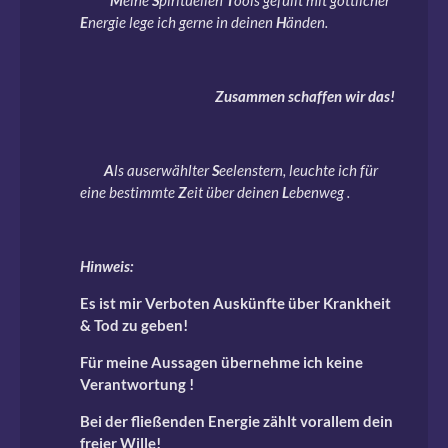
M
eine
S
pirituellen
T
ools gefüllt mit göttlicher
E
nergie lege ich gerne in deinen
H
änden.
Zusammen schaffen wir das!
A
ls auserwählter
S
eelenstern, leuchte ich für
eine bestimmte
Z
eit über deinen
L
ebenweg .
Hinweis:
Es ist mir Verboten Auskünfte über Krankheit
& Tod zu geben!
Für meine Aussagen übernehme ich keine
Verantwortung !
Bei der fließenden Energie zählt vorallem dein
freier Wille!