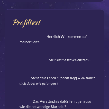
Profiltext
H
erzlich
W
illkommen auf
meiner
S
eite
Mein Name ist Seelenstern ...
S
teht dein
L
eben auf dem
K
opf
&
du fühlst
dich dabei wie gefangen ?
D
as
V
erständnis dafür fehlt genauso
wie die notwendige
K
larheit ?