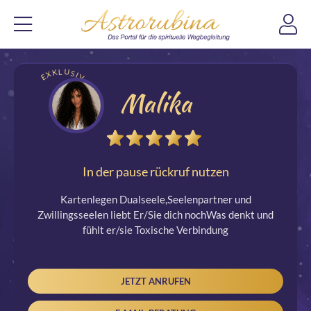
EXKLUSIV
Malika
In der pause rückruf nutzen
Kartenlegen Dualseele,Seelenpartner und
Zwillingsseelen liebt Er/Sie dich nochWas denkt und
fühlt er/sie Toxische Verbindung
JETZT ANRUFEN