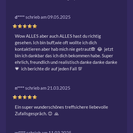
d****
schrieb am 09.05.2025
Wow ALLES aber auch ALLES hast du richtig 
gesehen. Ich bin buff,wie oft wollte ich dich 
kontaktieren aber hab mich nie getraut🙈  😂  jetzt 
bin ich dankbar das ich dich bekommen habe. Super 
ehrlich, freundlich und realistisch danke danke danke 
💗  ich berichte dir auf jeden Fall 💯  
n****
schrieb am 21.03.2025
Ein super wunderschönes treffsichere liebevolle  
Zufallsgespräch. 😊  🙏 
w****
schrieb am 11.03.2025