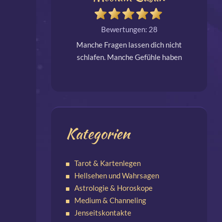
Bewertungen: 28
Manche Fragen lassen dich nicht
Wenn s
schlafen. Manche Gefühle haben
öffnet s
keinen Namen. Ich spüre, was Worte
meinen L
nicht sagen.Susan — Medium &
Hellfühl
Energetikerin.Ehrlich. Klar. Für alle
i
Themen des Lebens.
Kategorien
Tarot & Kartenlegen
Hellsehen und Wahrsagen
Astrologie & Horoskope
Medium & Channeling
Jenseitskontakte